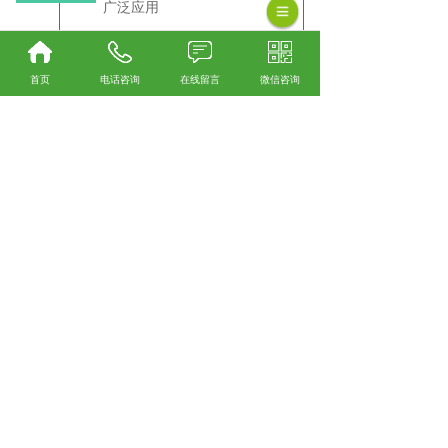
广泛应用
山东千斤顶轴承的使用
首页
电话咨询
在线留言
微信咨询
2026
千斤顶轴承作为千斤顶的核心
传动部件，其性能直接影响设
03-21
备的承载
山东小尺寸推力轴承的
2026
小尺寸推力轴承由于体积小、
精度高，常用于精密机械、仪
02-26
器仪表、
查看更多
手机：
13858538238