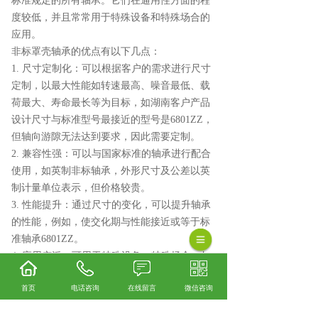
标准规定的所有轴承。它们在通用性方面的程
度较低，并且常常用于特殊设备和特殊场合的
应用。
非标罩壳轴承的优点有以下几点：
1. 尺寸定制化：可以根据客户的需求进行尺寸
定制，以最大性能如转速最高、噪音最低、载
荷最大、寿命最长等为目标，如湖南客户产品
设计尺寸与标准型号最接近的型号是6801ZZ，
但轴向游隙无法达到要求，因此需要定制。
2. 兼容性强：可以与国家标准的轴承进行配合
使用，如英制非标轴承，外形尺寸及公差以英
制计量单位表示，但价格较贵。
3. 性能提升：通过尺寸的变化，可以提升轴承
的性能，例如，使交化期与性能接近或等于标
准轴承6801ZZ。
4. 应用广泛：可用于特殊设备、特殊场合，如
新研发设备试用产品，批量小。
首页
电话咨询
在线留言
微信咨询
5. 易于维护：非标罩壳轴承可以使用标准的清
洁方法，如表面清洁法和涂敷防锈油的方法。