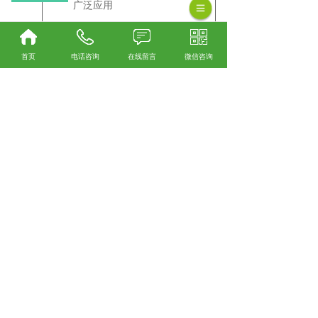
广泛应用
山东千斤顶轴承的使用
首页
电话咨询
在线留言
微信咨询
2026
千斤顶轴承作为千斤顶的核心
传动部件，其性能直接影响设
03-21
备的承载
山东小尺寸推力轴承的
2026
小尺寸推力轴承由于体积小、
精度高，常用于精密机械、仪
02-26
器仪表、
查看更多
手机：
13858538238